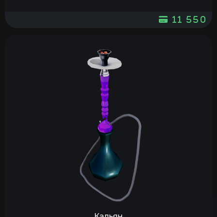
11 550
Кальян