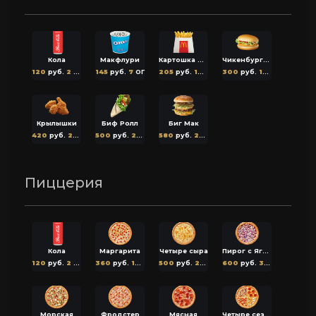
Кола
Макфлури
Картошка фри
Чикенбургер
120
руб.
2
ОГ
145
руб.
7
ОГ
205
руб.
10
ОГ
300
руб.
15
ОГ
Крылышки
Биф Ролл
Биг Мак
420
руб.
21
ОГ
500
руб.
25
ОГ
580
руб.
29
ОГ
Пиццерия
Кола
Маргарита
Четыре сыра
Пирог с Ягодами
120
руб.
2
ОГ
360
руб.
18
ОГ
500
руб.
25
ОГ
600
руб.
30
ОГ
Морская
Фродстер
Мясная
Четыре сезона