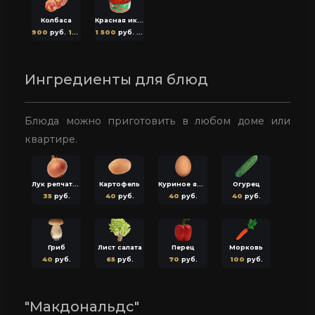
Колбаса
Красная икра
900
руб.
18
ОГ
1 500
руб.
30
ОГ
Ингредиенты для блюд
Блюда можно приготовить в любом доме или
квартире.
Лук репчатый
Картофель
Куриное яйцо
Огурец
35
руб.
40
руб.
40
руб.
40
руб.
Гриб
Лист салата
Перец
Морковь
40
руб.
65
руб.
70
руб.
100
руб.
"Макдональдс"