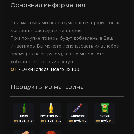
Основная информация
Под магазинами подразумеваются продуктовые
магазины, фастфуд и пиццерия.
При покупке, товары будут добавлены в Ваш
инвентарь. Вы можете использовать их в любое
время (но не за рулем), так же мы можете
добавить в быстрый доступ.
ОГ
- Очки Голода. Всего их 100.
Продукты из магазина
Пиво
Мультифруктовый сок
Сникерс
Чипсы
90
руб.
3
ОГ
100
руб.
3
ОГ
120
руб.
6
ОГ
180
руб.
9
ОГ