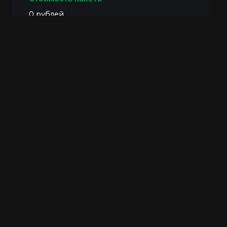
0 рублей
125 000 рублей
Скидка не предоставляется
Лайт
43 750 рублей
87 500 рублей